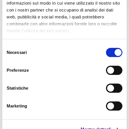
informazioni sul modo in cui viene utilizzato il nostro sito
con i nostri partner che si occupano di analisi dei dati
web, pubblicità e social media, i quali potrebbero
combinarle con altre informazioni fornite loro o raccolte
tramite l'utilizzo dei loro servizi.
Nel periodo recente, abbiamo avviato una collaborazione
strategica con un p
artner leader nell’ambito del Digital
Selezione
Media
, insieme al quale stiamo lavorando su diversi
Necessari
del
importanti progetti innovativi.
consenso
Tra i più interessanti, la realizzazione di una
piattaforma
Preferenze
multimediale/multicanale per l’erogazione di
contenuti e servizi digitali
. La piattaforma è strutturata
Statistiche
in varie sezioni, mediante le quali l’utente è in grado di
scoprire, filtrare e ricercare con facilità diversi contenuti
digitali: video live e on-demand, foto, podcast, gallerie e
Marketing
digital radio.