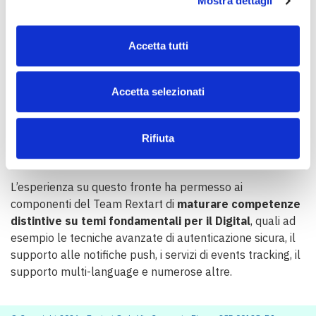
PECULIARITÀ
Mostra dettagli
L’app mobile è stata realizzata con le ultime tecnologie
standard utilizzate per lo sviluppo di applicazioni native
Accetta tutti
per sistemi Android e iOS.
Tra le caratteristiche più interessanti,
avanzate
Accetta selezionati
possibilità di gestione dei player video
per la
risoluzione auto-adattiva, dei sottotitoli e delle pagine
Rifiuta
con contenuti multimediali anche in modalità Picture in
Picture.
L’esperienza su questo fronte ha permesso ai
componenti del Team Rextart di
maturare competenze
distintive su temi fondamentali per il Digital
, quali ad
esempio le tecniche avanzate di autenticazione sicura, il
supporto alle notifiche push, i servizi di events tracking, il
supporto multi-language e numerose altre.