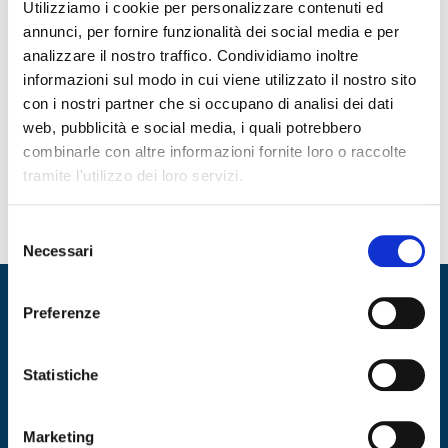
Utilizziamo i cookie per personalizzare contenuti ed
Collaborazione con Coninet
annunci, per fornire funzionalità dei social media e per
analizzare il nostro traffico. Condividiamo inoltre
Nel 2018 Rextart apre le sue porte allo Sport. La passione
informazioni sul modo in cui viene utilizzato il nostro sito
per la competizione travolge la nostra azienda. Da
con i nostri partner che si occupano di analisi dei dati
quest’anno collaboriamo con il CONI (operativamente con
web, pubblicità e social media, i quali potrebbero
ConiNet) nella realizzazione di...
combinarle con altre informazioni fornite loro o raccolte
tramite l'utilizzo dei loro servizi.
MORE
Selezione
Necessari
del
consenso
Progetto Gestione gare Scherma
Preferenze
Per il Coni è stato implementato il progetto Gestione gare
Statistiche
di scherma ad uso esclusivo della Federazione Italiana
Scherma (FIS), per lo svolgimento dell’attività agonistica
nazionale e internazionale. L’obiettivo era...
Marketing