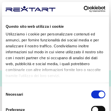
Home
>
Cookie
Questo sito web utilizza i cookie
Utilizziamo i cookie per personalizzare contenuti ed
Cookie
annunci, per fornire funzionalità dei social media e per
analizzare il nostro traffico. Condividiamo inoltre
informazioni sul modo in cui viene utilizzato il nostro sito
con i nostri partner che si occupano di analisi dei dati
web, pubblicità e social media, i quali potrebbero
combinarle con altre informazioni fornite loro o raccolte
© Copyright 2026 - Rextart S.r.l., Via Camerata Picena 385 00138, P.I.
tramite l'utilizzo dei loro servizi.
09480371005 , REA RM-1166132, Cap. sociale 62.000,00,
info@rextart.com
-
Privacy
Selezione
Necessari
del
consenso
Preferenze