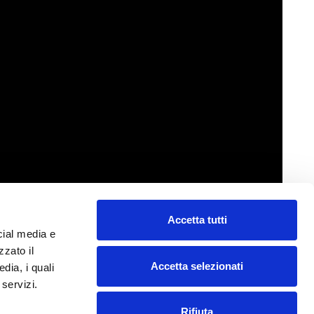
Accetta tutti
cial media e
zzato il
Accetta selezionati
dia, i quali
371005 , REA RM-1166132, Cap. sociale 62.000,00,
 servizi.
Rifiuta