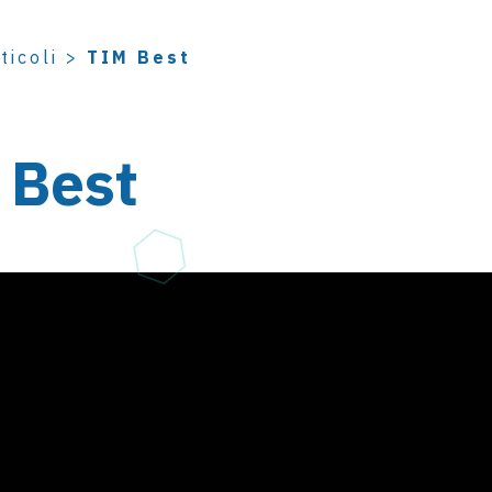
ticoli
>
TIM Best
 Best