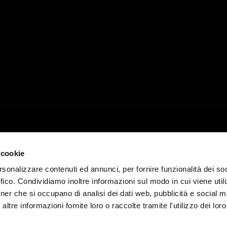
 cookie
rsonalizzare contenuti ed annunci, per fornire funzionalità dei so
ffico. Condividiamo inoltre informazioni sul modo in cui viene utili
tner che si occupano di analisi dei dati web, pubblicità e social me
- Rextart S.r.l., Via Camerata Picena 385 00138, P.I. 09480
tre informazioni fornite loro o raccolte tramite l'utilizzo dei loro
-
Privacy