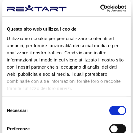
In Rextart non esiste alcuna disparità di trattamento tra
persone appartenenti a generi diversi. Vengono e
verranno sempre garantite pari opportunità di crescita a
Questo sito web utilizza i cookie
persone appartenenti a generi differenti.
Utilizziamo i cookie per personalizzare contenuti ed
annunci, per fornire funzionalità dei social media e per
analizzare il nostro traffico. Condividiamo inoltre
ALTRI OBIETTIVI
informazioni sul modo in cui viene utilizzato il nostro sito
con i nostri partner che si occupano di analisi dei dati
web, pubblicità e social media, i quali potrebbero
combinarle con altre informazioni fornite loro o raccolte
tramite l'utilizzo dei loro servizi.
Selezione
Necessari
del
consenso
Preferenze