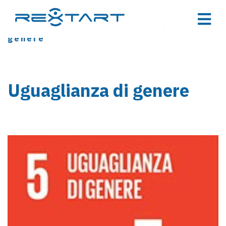
Home
>
Greennovation
>
Uguaglianza di
genere
Uguaglianza di genere